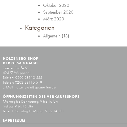
Oktober 2020
September 2020
März 2020
Kategorien
Allgemein
(13)
HOLZENERGIEHOF
DER GESA GGMBH
Essener Straße 59
42327 Wuppertal
Telefon: 0202 28110-555
Telefax: 0202 28110-519
E-Mail:
holzenergie@gesaonline.de
ÖFFNUNGSZEITEN DES VERKAUFSSHOPS
Montag bis Donnerstag: 9 bis 16 Uhr
Freitag: 9 bis 15 Uhr
Jeder 1. Samstag im Monat: 9 bis 14 Uhr
IMPRESSUM