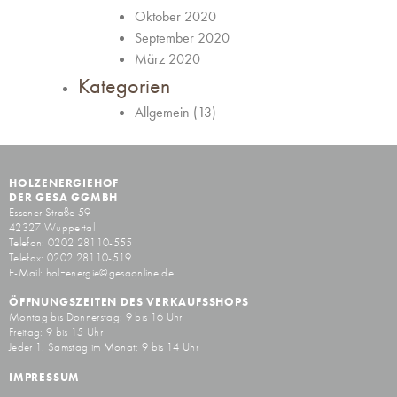
Oktober 2020
September 2020
März 2020
Kategorien
Allgemein
(13)
HOLZENERGIEHOF
DER GESA GGMBH
Essener Straße 59
42327 Wuppertal
Telefon: 0202 28110-555
Telefax: 0202 28110-519
E-Mail:
holzenergie@gesaonline.de
ÖFFNUNGSZEITEN DES VERKAUFSSHOPS
Montag bis Donnerstag: 9 bis 16 Uhr
Freitag: 9 bis 15 Uhr
Jeder 1. Samstag im Monat: 9 bis 14 Uhr
IMPRESSUM