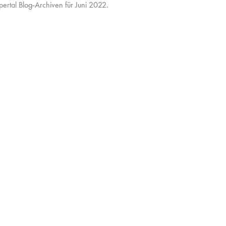
ertal
Blog-Archiven für Juni 2022.
Solar
Decathlon