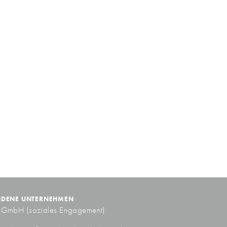
NDENE UNTERNEHMEN
gGmbH
(soziales Engagement)