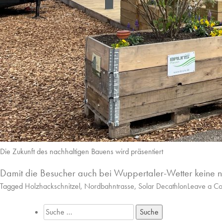
Die Zukunft des nachhaltigen Bauens wird präsentiert
Damit die Besucher auch bei Wuppertaler-Wetter keine
Tagged
Holzhackschnitzel
,
Nordbahntrasse
,
Solar Decathlon
Leave a C
Suche
nach: